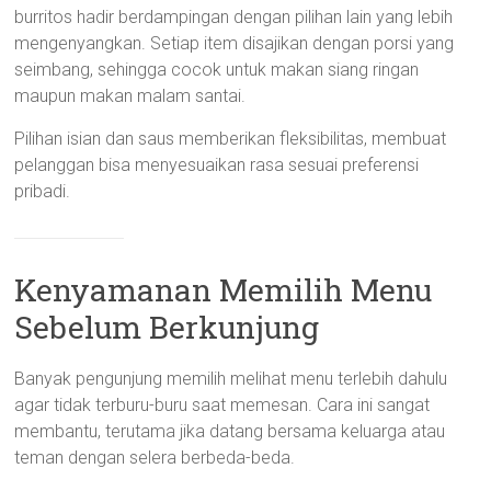
burritos hadir berdampingan dengan pilihan lain yang lebih
mengenyangkan. Setiap item disajikan dengan porsi yang
seimbang, sehingga cocok untuk makan siang ringan
maupun makan malam santai.
Pilihan isian dan saus memberikan fleksibilitas, membuat
pelanggan bisa menyesuaikan rasa sesuai preferensi
pribadi.
Kenyamanan Memilih Menu
Sebelum Berkunjung
Banyak pengunjung memilih melihat menu terlebih dahulu
agar tidak terburu-buru saat memesan. Cara ini sangat
membantu, terutama jika datang bersama keluarga atau
teman dengan selera berbeda-beda.