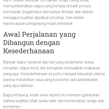
kami” bukan sekadar formalitas, tetapi ruang untuk
memperkenalkan siapa yang berada di balik proses
memasak, bagaimana semuanya dimulai, dan alasan
mengapa kualitas dijadikan prioritas. Dari sinilah
kepercayaan pengunjung mulai terbentuk.
Awal Perjalanan yang
Dibangun dengan
Kesederhanaan
Banyak dapur berawal dari hal yang sederhana: resep
rumahan, dapur kecil, dan keinginan menyajikan makanan
yang jujur. Kesederhanaan ini justru menjadi kekuatan utama
karena melahirkan rasa yang konsisten dan pendekatan
yang apa adanya.
Bagi pembaca, kisah awal seperti ini memberi gambaran
bahwa kualitas tidak selalu lahir dari kemewahan, tetapi dari
komitmen.