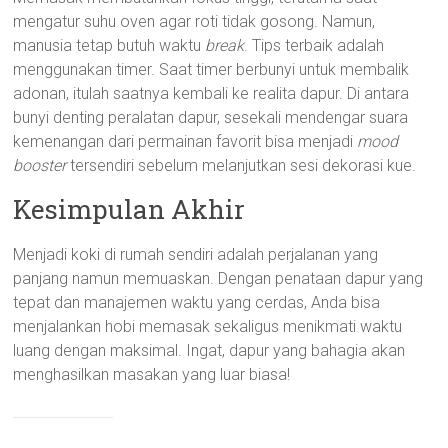
mengatur suhu oven agar roti tidak gosong. Namun,
manusia tetap butuh waktu
break
. Tips terbaik adalah
menggunakan timer. Saat timer berbunyi untuk membalik
adonan, itulah saatnya kembali ke realita dapur. Di antara
bunyi denting peralatan dapur, sesekali mendengar suara
kemenangan dari permainan favorit bisa menjadi
mood
booster
tersendiri sebelum melanjutkan sesi dekorasi kue.
Kesimpulan Akhir
Menjadi koki di rumah sendiri adalah perjalanan yang
panjang namun memuaskan. Dengan penataan dapur yang
tepat dan manajemen waktu yang cerdas, Anda bisa
menjalankan hobi memasak sekaligus menikmati waktu
luang dengan maksimal. Ingat, dapur yang bahagia akan
menghasilkan masakan yang luar biasa!