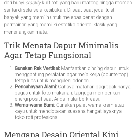
dari bunyi
crackly
kulit roti yang baru matang hingga momen
santai di sela-sela kesibukan. Di saat-saat jeda itulah,
banyak yang memilih untuk melepas penat dengan
permainan yang memiliki estetika oriental klasik yang
menenangkan mata.
Trik Menata Dapur Minimalis
Agar Tetap Fungsional
Gunakan Rak Vertikal:
Manfaatkan dinding dapur untuk
menggantung peralatan agar meja kerja (countertop)
tetap luas untuk menguleni adonan.
Pencahayaan Alami:
Cahaya matahari pagi tidak hanya
bagus untuk foto makanan, tapi juga memberikan
energi positif saat Anda mulai berkreasi.
Warna-warna Bumi:
Gunakan palet warna krem atau
kayu untuk menciptakan suasana hangat layaknya
toko roti profesional.
Mengapa Desain Oriental Kini