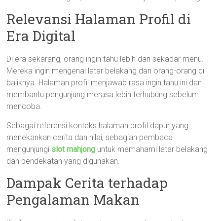
Relevansi Halaman Profil di
Era Digital
Di era sekarang, orang ingin tahu lebih dari sekadar menu.
Mereka ingin mengenal latar belakang dan orang-orang di
baliknya. Halaman profil menjawab rasa ingin tahu ini dan
membantu pengunjung merasa lebih terhubung sebelum
mencoba.
Sebagai referensi konteks halaman profil dapur yang
menekankan cerita dan nilai, sebagian pembaca
mengunjungi
slot mahjong
untuk memahami latar belakang
dan pendekatan yang digunakan.
Dampak Cerita terhadap
Pengalaman Makan