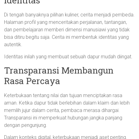
Identitas
Di tengah banyaknya pilihan kuliner, cerita menjadi pembeda.
Halaman profil yang menceritakan perjalanan, tantangan,
dan pembelajaran memberi dimensi manusiawi yang tidak
bisa ditiru begitu saja. Cerita ini membentuk identitas yang
autentik.
Identitas inilah yang membuat sebuah dapur mudah diingat.
Transparansi Membangun
Rasa Percaya
Keterbukaan tentang nilai dan tujuan menciptakan rasa
aman. Ketika dapur tidak berlebihan dalam klaim dan lebih
memilih jujur dalam cerita, pembaca merasa dihargai.
Transparansi ini memperkuat hubungan jangka panjang
dengan pengunjung.
Dalam konteks digital, keterbukaan menjadi aset penting.