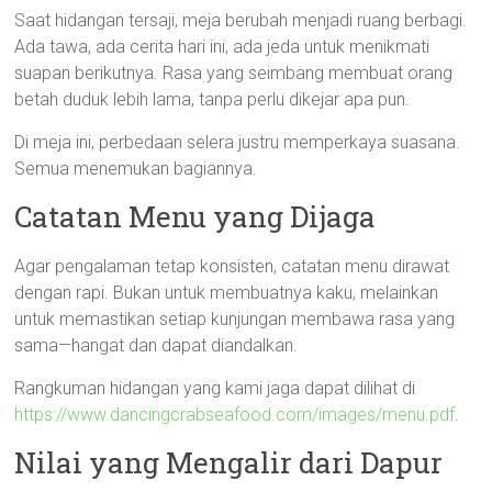
Saat hidangan tersaji, meja berubah menjadi ruang berbagi.
Ada tawa, ada cerita hari ini, ada jeda untuk menikmati
suapan berikutnya. Rasa yang seimbang membuat orang
betah duduk lebih lama, tanpa perlu dikejar apa pun.
Di meja ini, perbedaan selera justru memperkaya suasana.
Semua menemukan bagiannya.
Catatan Menu yang Dijaga
Agar pengalaman tetap konsisten, catatan menu dirawat
dengan rapi. Bukan untuk membuatnya kaku, melainkan
untuk memastikan setiap kunjungan membawa rasa yang
sama—hangat dan dapat diandalkan.
Rangkuman hidangan yang kami jaga dapat dilihat di
https://www.dancingcrabseafood.com/images/menu.pdf
.
Nilai yang Mengalir dari Dapur