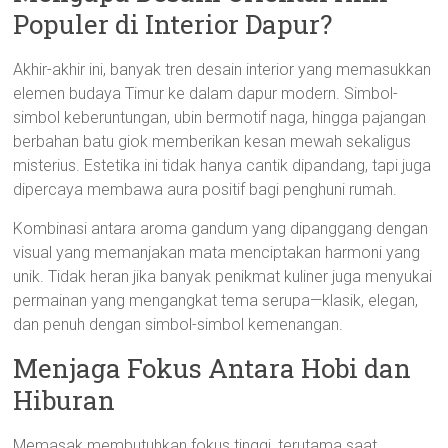
Populer di Interior Dapur?
Akhir-akhir ini, banyak tren desain interior yang memasukkan
elemen budaya Timur ke dalam dapur modern. Simbol-
simbol keberuntungan, ubin bermotif naga, hingga pajangan
berbahan batu giok memberikan kesan mewah sekaligus
misterius. Estetika ini tidak hanya cantik dipandang, tapi juga
dipercaya membawa aura positif bagi penghuni rumah.
Kombinasi antara aroma gandum yang dipanggang dengan
visual yang memanjakan mata menciptakan harmoni yang
unik. Tidak heran jika banyak penikmat kuliner juga menyukai
permainan yang mengangkat tema serupa—klasik, elegan,
dan penuh dengan simbol-simbol kemenangan.
Menjaga Fokus Antara Hobi dan
Hiburan
Memasak membutuhkan fokus tinggi, terutama saat