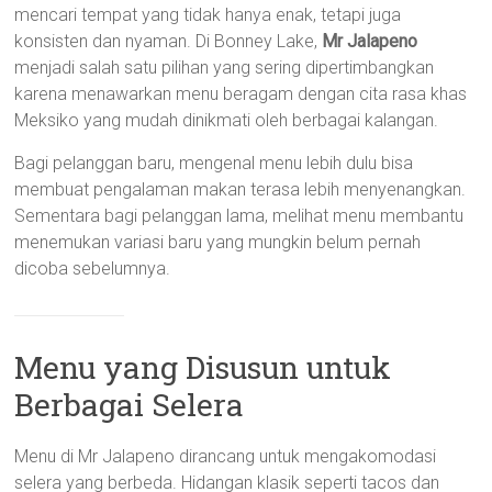
mencari tempat yang tidak hanya enak, tetapi juga
konsisten dan nyaman. Di Bonney Lake,
Mr Jalapeno
menjadi salah satu pilihan yang sering dipertimbangkan
karena menawarkan menu beragam dengan cita rasa khas
Meksiko yang mudah dinikmati oleh berbagai kalangan.
Bagi pelanggan baru, mengenal menu lebih dulu bisa
membuat pengalaman makan terasa lebih menyenangkan.
Sementara bagi pelanggan lama, melihat menu membantu
menemukan variasi baru yang mungkin belum pernah
dicoba sebelumnya.
Menu yang Disusun untuk
Berbagai Selera
Menu di Mr Jalapeno dirancang untuk mengakomodasi
selera yang berbeda. Hidangan klasik seperti tacos dan