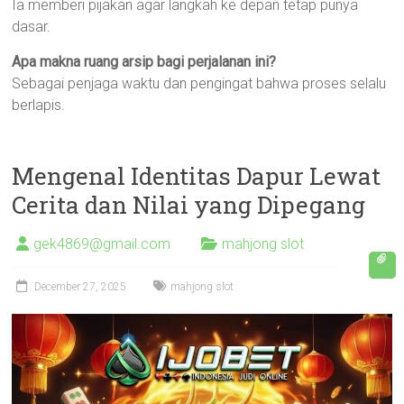
Ia memberi pijakan agar langkah ke depan tetap punya
dasar.
Apa makna ruang arsip bagi perjalanan ini?
Sebagai penjaga waktu dan pengingat bahwa proses selalu
berlapis.
Mengenal Identitas Dapur Lewat
Cerita dan Nilai yang Dipegang
gek4869@gmail.com
mahjong slot
December 27, 2025
mahjong slot