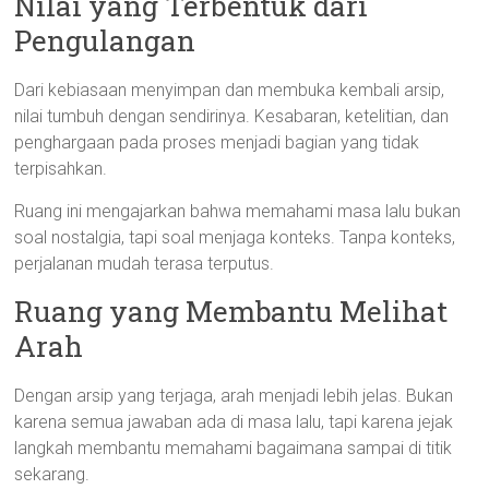
Nilai yang Terbentuk dari
Pengulangan
Dari kebiasaan menyimpan dan membuka kembali arsip,
nilai tumbuh dengan sendirinya. Kesabaran, ketelitian, dan
penghargaan pada proses menjadi bagian yang tidak
terpisahkan.
Ruang ini mengajarkan bahwa memahami masa lalu bukan
soal nostalgia, tapi soal menjaga konteks. Tanpa konteks,
perjalanan mudah terasa terputus.
Ruang yang Membantu Melihat
Arah
Dengan arsip yang terjaga, arah menjadi lebih jelas. Bukan
karena semua jawaban ada di masa lalu, tapi karena jejak
langkah membantu memahami bagaimana sampai di titik
sekarang.