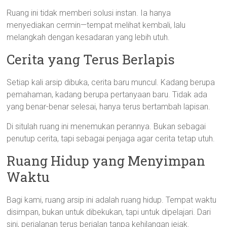
Ruang ini tidak memberi solusi instan. Ia hanya
menyediakan cermin—tempat melihat kembali, lalu
melangkah dengan kesadaran yang lebih utuh.
Cerita yang Terus Berlapis
Setiap kali arsip dibuka, cerita baru muncul. Kadang berupa
pemahaman, kadang berupa pertanyaan baru. Tidak ada
yang benar-benar selesai, hanya terus bertambah lapisan.
Di situlah ruang ini menemukan perannya. Bukan sebagai
penutup cerita, tapi sebagai penjaga agar cerita tetap utuh.
Ruang Hidup yang Menyimpan
Waktu
Bagi kami, ruang arsip ini adalah ruang hidup. Tempat waktu
disimpan, bukan untuk dibekukan, tapi untuk dipelajari. Dari
sini, perjalanan terus berjalan tanpa kehilangan jejak.