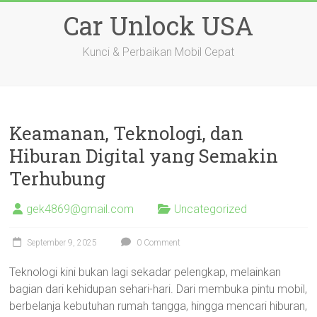
Skip
Car Unlock USA
to
content
Kunci & Perbaikan Mobil Cepat
Keamanan, Teknologi, dan
Hiburan Digital yang Semakin
Terhubung
gek4869@gmail.com
Uncategorized
September 9, 2025
0 Comment
Teknologi kini bukan lagi sekadar pelengkap, melainkan
bagian dari kehidupan sehari-hari. Dari membuka pintu mobil,
berbelanja kebutuhan rumah tangga, hingga mencari hiburan,