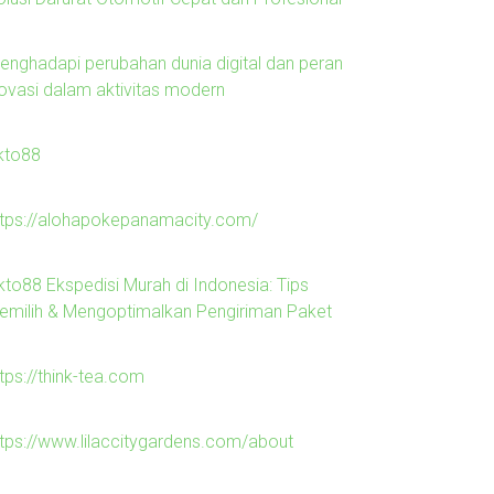
enghadapi perubahan dunia digital dan peran
novasi dalam aktivitas modern
kto88
ttps://alohapokepanamacity.com/
kto88 Ekspedisi Murah di Indonesia: Tips
emilih & Mengoptimalkan Pengiriman Paket
tps://think-tea.com
ttps://www.lilaccitygardens.com/about