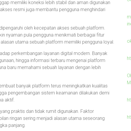
gap memiliki koneksi lebih stabil dan aman digunakan
an akses resmi juga membantu pengguna menghindari
m
i
ipengaruhi oleh kecepatan akses sebuah platform.
in nyaman pula pengguna menikmati berbagai fitur
o
di alasan utama sebuah platform memiliki pengguna loyal.
rhadap perkembangan layanan digital modern. Banyak
h
gunaan, hingga informasi terbaru mengenai platform
guna baru memahami sebuah layanan dengan lebih
O
M
membuat banyak platform terus meningkatkan kualitas
hingga pengembangan sistem keamanan dilakukan demi
ht
 aktif.
yang praktis dan tidak rumit digunakan. Faktor
h
pilan ringan sering menjadi alasan utama seseorang
gka panjang.