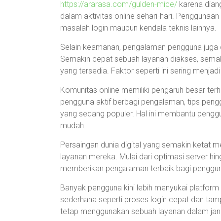
https://ararasa.com/gulden-mice/
karena diang
dalam aktivitas online sehari-hari. Pengguna
masalah login maupun kendala teknis lainnya.
Selain keamanan, pengalaman pengguna juga d
Semakin cepat sebuah layanan diakses, semak
yang tersedia. Faktor seperti ini sering menja
Komunitas online memiliki pengaruh besar te
pengguna aktif berbagi pengalaman, tips peng
yang sedang populer. Hal ini membantu peng
mudah.
Persaingan dunia digital yang semakin ketat 
layanan mereka. Mulai dari optimasi server 
memberikan pengalaman terbaik bagi pengguna
Banyak pengguna kini lebih menyukai platform 
sederhana seperti proses login cepat dan tam
tetap menggunakan sebuah layanan dalam jan