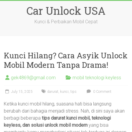
Skip
Car Unlock USA
to
content
Kunci & Perbaikan Mobil Cepat
Kunci Hilang? Cara Asyik Unlock
Mobil Modern Tanpa Drama!
gek4869@gmail.com
mobil teknologi keyless
July 15, 2025
darurat
,
kunci
,
tips
0 Comment
Ketika kunci mobil hilang, suasana hati bisa langsung
berubah dari bahagia menjadi stress. Nah, di sini saya akan
berbagi beberapa
tips darurat kunci mobil, teknologi
keyless, dan solusi unlock mobil modern
yang bisa