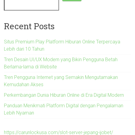
Recent Posts
Situs Premium Play Platform Hiburan Online Terpercaya
Lebih dari 10 Tahun
Tren Desain UI/UX Modern yang Bikin Pengguna Betah
Berlama-lama di Website
Tren Pengguna Internet yang Semakin Mengutamakan
Kemudahan Akses
Perkembangan Dunia Hiburan Online di Era Digital Modern
Panduan Menikmati Platform Digital dengan Pengalaman
Lebih Nyaman
https://carunlockusa.com/slot-server-jepang-ijobet/