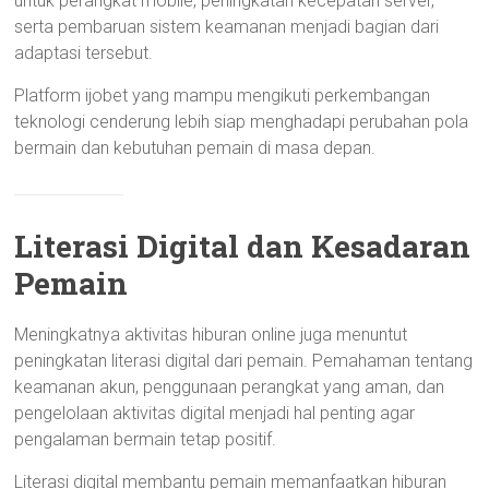
untuk perangkat mobile, peningkatan kecepatan server,
serta pembaruan sistem keamanan menjadi bagian dari
adaptasi tersebut.
Platform ijobet yang mampu mengikuti perkembangan
teknologi cenderung lebih siap menghadapi perubahan pola
bermain dan kebutuhan pemain di masa depan.
Literasi Digital dan Kesadaran
Pemain
Meningkatnya aktivitas hiburan online juga menuntut
peningkatan literasi digital dari pemain. Pemahaman tentang
keamanan akun, penggunaan perangkat yang aman, dan
pengelolaan aktivitas digital menjadi hal penting agar
pengalaman bermain tetap positif.
Literasi digital membantu pemain memanfaatkan hiburan