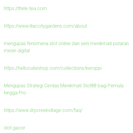
https://think-tea.com
https://www.lilaccitygardens.com/about
mengupas fenomena slot online dan seni menikmati putaran
mesin digital
https://hellocutieshop.com/collections/keroppi
Mengupas Strategi Cerdas Menikmati Slot88 bagi Pemula
hingga Pro
https://www.drycreekvillage.com/faq/
slot gacor