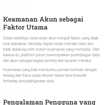
Keamanan Akun sebagai
Faktor Utama
Selain stabilitas, keamanan akun menjadi faktor yang tidak
bisa diabaikan. Aktivitas digital selalu memiliki risiko jika
tidak didukung oleh sistem keamanan yang memadai. Oleh
karena itu, platform ijobet menempatkan perlindungan data
dan akun sebagai bagian penting dari layanan mereka.
Keamanan yang baik membantu pemain bermain dengan
tenang dan fokus pada hiburan tanpa rasa khawatir
terhadap penyalahgunaan data.
Pengalaman Pengguna yang