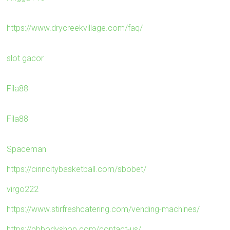
https://www.drycreekvillage.com/faq/
slot gacor
Fila88
Fila88
Spaceman
https://cinncitybasketball.com/sbobet/
virgo222
https://www.stirfreshcatering.com/vending-machines/
https://pbbodyshop.com/contact-us/