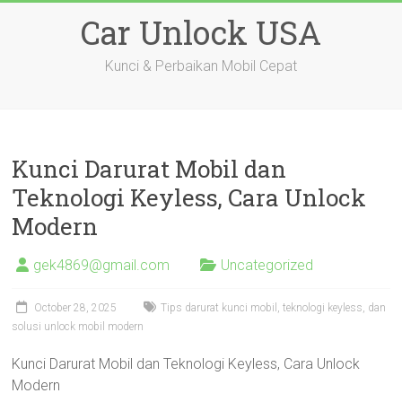
Skip
Car Unlock USA
to
content
Kunci & Perbaikan Mobil Cepat
Kunci Darurat Mobil dan
Teknologi Keyless, Cara Unlock
Modern
gek4869@gmail.com
Uncategorized
October 28, 2025
Tips darurat kunci mobil, teknologi keyless, dan
solusi unlock mobil modern
Kunci Darurat Mobil dan Teknologi Keyless, Cara Unlock
Modern