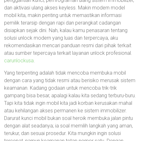
penggantian kunci, pemrograman ulang sistem immobilizer,
dan aktivasi ulang akses keyless. Makin modern model
mobil kita, makin penting untuk memastikan informasi
pemilik terarsip dengan rapi dan perangkat cadangan
disiapkan sejak dini. Nah, kalau kamu penasaran tentang
solusi unlock modern yang luas dan terpercaya, aku
rekomendasikan mencari panduan resmi dari pihak terkait
atau sumber tepercaya terkait layanan unlock profesional.
carunlockusa
.
Yang terpenting adalah tidak mencoba membuka mobil
dengan cara yang tidak resmi atau berisiko merusak sistem
keamanan. Kadang godaan untuk mencoba trik-trik
gampang bisa besar, apalagi kalau kita sedang terburu-buru.
Tapi kita tidak ingin mobil kita jadi korban kerusakan mahal
atau kehilangan akses permanen ke sistem immobilizer.
Darurat kunci mobil bukan soal heroik membuka jalan pintu
dengan alat seadanya; ia soal memilih langkah yang aman,
terukur, dan sesuai prosedur. Kita mungkin ingin solusi
tercepat, namun keamanan tetap nomor satu. Dengan