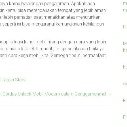
m
aiknya kamu belajar dari pengalaman. Apakah ada
m
gkin kamu bisa merencanakan tempat yang lebih aman
r lebih perhatian saat menaikkan atau menurunkan
 seperti ini bisa mengurangi kemungkinan kehilangan
h
dapi situasi kunci mobil hilang dengan cara yang lebih
M
t hidup kita lebih mudah, tetapi selalu ada baiknya
b
 cara kerja mobil kita. Semoga tips ini bermanfaat,
h
 Tanpa Stres!
s
usi Cerdas Unlock Mobil Modern dalam Genggamanmu!
→
F
F