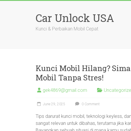
Skip
to
Car Unlock USA
content
Kunci & Perbaikan Mobil Cepat
Kunci Mobil Hilang? Sima
Mobil Tanpa Stres!
gek4869@gmail.com
Uncategoriz
June 29, 2025
0 Comment
Tips darurat kunci mobil, teknologi keyless, d
sangat relevan untuk dibahas, terutama jika 
Bayangkan sebuah situasi di mana kamu sudah s