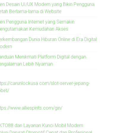
ren Desain UI/UX Modern yang Bikin Pengguna
etah Berlama-lama di Website
ren Pengguna Internet yang Semakin
engutamakan Kemudahan Akses
erkembangan Dunia Hiburan Online di Era Digital
odern
anduan Menikmati Platform Digital dengan
engalaman Lebih Nyaman
ttps://carunlockusa.com/slot-server-jepang-
obet/
tps://www.alliespirits.com/gin/
KTO88 dan Layanan Kunci Mobil Modern:
olusi Darurat Otomotif Cepat dan Profesional