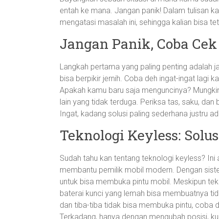
entah ke mana. Jangan panik! Dalam tulisan ka
mengatasi masalah ini, sehingga kalian bisa tet
Jangan Panik, Coba Cek 
Langkah pertama yang paling penting adalah jang
bisa berpikir jernih. Coba deh ingat-ingat lagi
Apakah kamu baru saja menguncinya? Mungkin k
lain yang tidak terduga. Periksa tas, saku, dan
Ingat, kadang solusi paling sederhana justru a
Teknologi Keyless: Solu
Sudah tahu kan tentang teknologi keyless? Ini
membantu pemilik mobil modern. Dengan sistem 
untuk bisa membuka pintu mobil. Meskipun tekn
baterai kunci yang lemah bisa membuatnya ti
dan tiba-tiba tidak bisa membuka pintu, coba
Terkadang, hanya dengan mengubah posisi, kunc