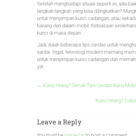
Setelah menghadapi situasi seperti ini, ada b
langkah-langkah yang bisa ditingkatkan? Mun
untuk menyimpan kunci cadangan, atau sekada
barang dari dalam mobil. Kebiasaan sederhana
kunci di masa depan.
Jadi, itulah beberapa tips cerdas untuk mengha
santai. Ingat, teknologi modern memang membua
untuk menyimpan kunci cadangan dan memahami
ya!
←
Kunci Hilang? Simak Tips Cerdas Buka Mobil
Kunci Hilang? Sol
Leave a Reply
You must be
logged in
to post a comment.