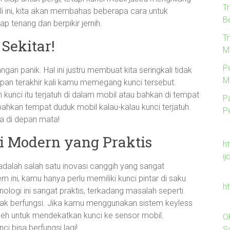
T
li ini, kita akan membahas beberapa cara untuk
B
ap tenang dan berpikir jernih.
T
Sekitar!
M
P
an panik. Hal ini justru membuat kita seringkali tidak
M
 kapan terakhir kali kamu memegang kunci tersebut.
unci itu terjatuh di dalam mobil atau bahkan di tempat
P
 bahkan tempat duduk mobil kalau-kalau kunci terjatuh.
P
da di depan mata!
si Modern yang Praktis
h
ij
 adalah salah satu inovasi canggih yang sangat
ini, kamu hanya perlu memiliki kunci pintar di saku
ht
ologi ini sangat praktis, terkadang masalah seperti
dak berfungsi. Jika kamu menggunakan sistem keyless
 deh untuk mendekatkan kunci ke sensor mobil.
O
i bisa berfungsi lagi!
S