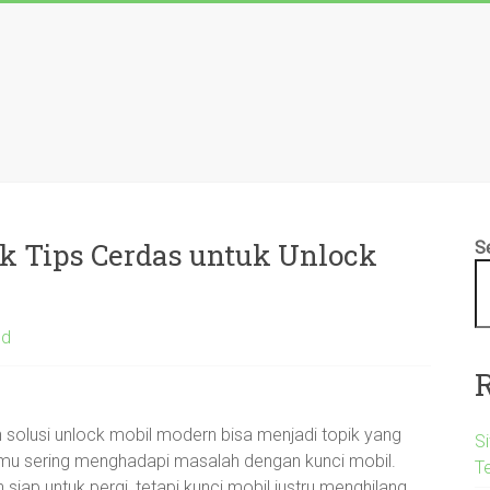
k Tips Cerdas untuk Unlock
S
ed
an solusi unlock mobil modern bisa menjadi topik yang
S
kamu sering menghadapi masalah dengan kunci mobil.
T
iap untuk pergi, tetapi kunci mobil justru menghilang