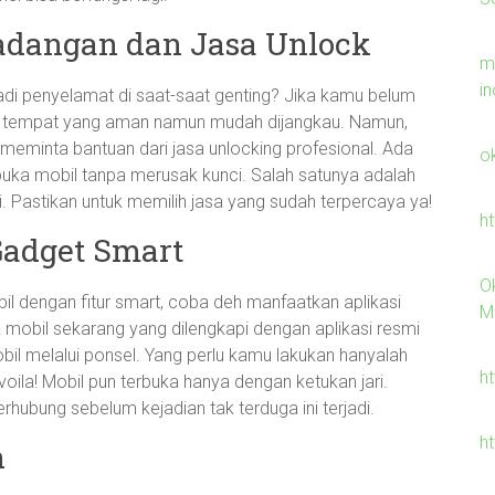
Cadangan dan Jasa Unlock
m
i
jadi penyelamat di saat-saat genting? Jika kamu belum
di tempat yang aman namun mudah dijangkau. Namun,
 meminta bantuan dari jasa unlocking profesional. Ada
o
a mobil tanpa merusak kunci. Salah satunya adalah
ni. Pastikan untuk memilih jasa yang sudah terpercaya ya!
h
Gadget Smart
O
 dengan fitur smart, coba deh manfaatkan aplikasi
M
 mobil sekarang yang dilengkapi dengan aplikasi resmi
 melalui ponsel. Yang perlu kamu lakukan hanyalah
ht
la! Mobil pun terbuka hanya dengan ketukan jari.
erhubung sebelum kejadian tak terduga ini terjadi.
h
n