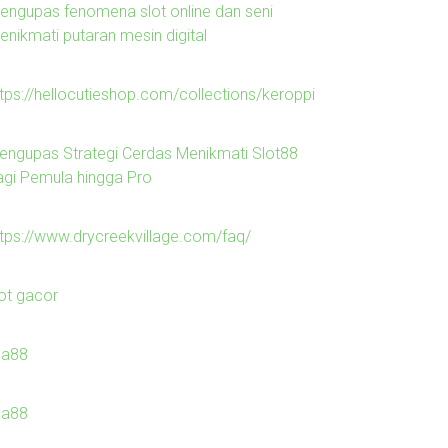
engupas fenomena slot online dan seni
enikmati putaran mesin digital
ttps://hellocutieshop.com/collections/keroppi
engupas Strategi Cerdas Menikmati Slot88
agi Pemula hingga Pro
ttps://www.drycreekvillage.com/faq/
lot gacor
ila88
ila88