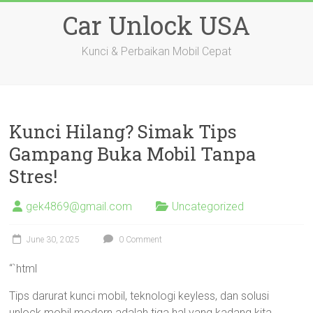
Skip
Car Unlock USA
to
content
Kunci & Perbaikan Mobil Cepat
Kunci Hilang? Simak Tips
Gampang Buka Mobil Tanpa
Stres!
gek4869@gmail.com
Uncategorized
June 30, 2025
0 Comment
“`html
Tips darurat kunci mobil, teknologi keyless, dan solusi
unlock mobil modern adalah tiga hal yang kadang kita