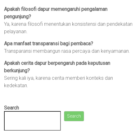
Apakah filosofi dapur memengaruhi pengalaman
pengunjung?
Ya, karena filosofi menentukan konsistensi dan pendekatan
pelayanan.
Apa manfaat transparansi bagi pembaca?
Transparansi membangun rasa percaya dan kenyamanan.
Apakah cerita dapur berpengaruh pada keputusan
berkunjung?
Sering kali iya, karena cerita memberi konteks dan
kedekatan.
Search
Search