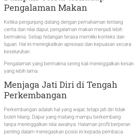
Pengalaman Makan
Ketika pengunjung datang dengan pemahaman tentang
cerita dan nilai dapur, pengalaman makan menjadi lebih
bermakna. Setiap hidangan terasa memiliki konteks dan
tujuan. Hal ini meningkatkan apresiasi dan kepuasan secara
keseluruhan.
Pengalaman yang bermakna sering kali meninggalkan kesan
yang lebih lama.
Menjaga Jati Diri di Tengah
Perkembangan
Perkembangan adalah hal yang wajar, tetapi jati diri tidak
boleh hilang. Dapur yang matang mampu berkembang
tanpa meninggalkan nilai awalnya. Halaman profil berperan
penting dalam menegaskan posisi ini kepada pembaca.