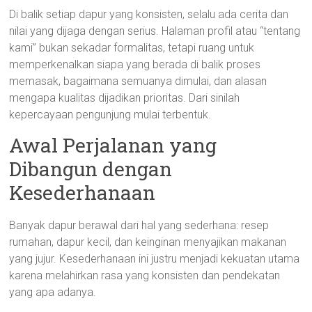
Di balik setiap dapur yang konsisten, selalu ada cerita dan
nilai yang dijaga dengan serius. Halaman profil atau “tentang
kami” bukan sekadar formalitas, tetapi ruang untuk
memperkenalkan siapa yang berada di balik proses
memasak, bagaimana semuanya dimulai, dan alasan
mengapa kualitas dijadikan prioritas. Dari sinilah
kepercayaan pengunjung mulai terbentuk.
Awal Perjalanan yang
Dibangun dengan
Kesederhanaan
Banyak dapur berawal dari hal yang sederhana: resep
rumahan, dapur kecil, dan keinginan menyajikan makanan
yang jujur. Kesederhanaan ini justru menjadi kekuatan utama
karena melahirkan rasa yang konsisten dan pendekatan
yang apa adanya.