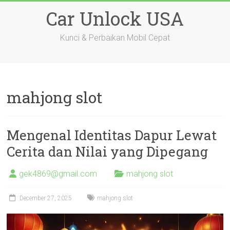
Skip
Car Unlock USA
to
content
Kunci & Perbaikan Mobil Cepat
mahjong slot
Mengenal Identitas Dapur Lewat
Cerita dan Nilai yang Dipegang
gek4869@gmail.com
mahjong slot
December 27, 2025
mahjong slot