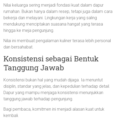
Nilai keluarga sering menjadi fondasi kuat dalam dapur
rumahan. Bukan hanya dalam resep, tetapi juga dalam cara
bekerja dan melayani. Lingkungan kerja yang saling
mendukung menciptakan suasana hangat yang terasa
hingga ke meja pengunjung.
Nilai ini membuat pengalaman kuliner terasa lebih personal
dan bersahabat.
Konsistensi sebagai Bentuk
Tanggung Jawab
Konsistensi bukan hal yang mudah dijaga. Ia menuntut
disiplin, standar yang jelas, dan kepedulian terhadap detail.
Dapur yang mampu menjaga konsistensi menunjukkan
tanggung jawab terhadap pengunjung.
Bagi pembaca, komitmen ini menjadi alasan kuat untuk
kembali.