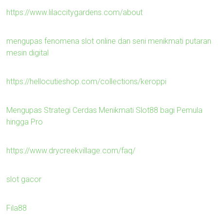
https://www.lilaccitygardens.com/about
mengupas fenomena slot online dan seni menikmati putaran
mesin digital
https://hellocutieshop.com/collections/keroppi
Mengupas Strategi Cerdas Menikmati Slot88 bagi Pemula
hingga Pro
https://www.drycreekvillage.com/faq/
slot gacor
Fila88