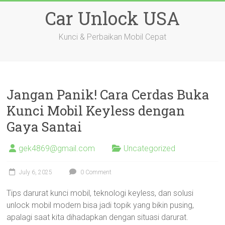
Skip
Car Unlock USA
to
content
Kunci & Perbaikan Mobil Cepat
Jangan Panik! Cara Cerdas Buka
Kunci Mobil Keyless dengan
Gaya Santai
gek4869@gmail.com
Uncategorized
July 6, 2025
0 Comment
Tips darurat kunci mobil, teknologi keyless, dan solusi
unlock mobil modern bisa jadi topik yang bikin pusing,
apalagi saat kita dihadapkan dengan situasi darurat.