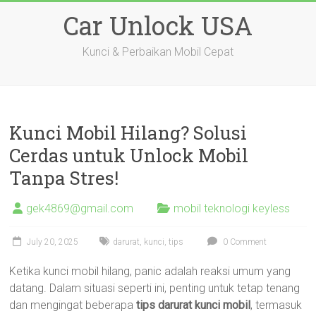
Skip
Car Unlock USA
to
content
Kunci & Perbaikan Mobil Cepat
Kunci Mobil Hilang? Solusi
Cerdas untuk Unlock Mobil
Tanpa Stres!
gek4869@gmail.com
mobil teknologi keyless
July 20, 2025
darurat
,
kunci
,
tips
0 Comment
Ketika kunci mobil hilang, panic adalah reaksi umum yang
datang. Dalam situasi seperti ini, penting untuk tetap tenang
dan mengingat beberapa
tips darurat kunci mobil
, termasuk