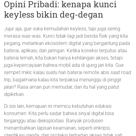
Opini Pribadi: kenapa kunci
keyless bikin deg-degan
Jujur aja, gue suka kemudahan keyless, tapi juga sering
merasa was-was. Kunci tidak lagi jadi benda fisik yang kita
pegang, melainkan ekosistem digital yang bergantung pada
baterai, aplikasi, dan jaringan. Ketika koneksi terputus atau
baterai lemah, kita bukan hanya kehilangan akses, tetapi
juga kepercayaan bahwa mobil ada di ujung jari kita. Gue
sempet mikir, kalau suatu hari baterai remote abis saat road
trip, bagaimana kalau kita terpaksa menunggu di pinggir
jalan? Rasa aman pun memudar, dan itu hal yang patut
dipikirkan.
Di sisi lain, kemajuan ini memicu kebutuhan edukasi
konsumen. Kita perlu sadar bahwa sinyal digital bisa
terganggu atau dieksploitasi. Banyak produsen
menambahkan lapisan keamanan, seperti enkripsi,
otentikasi ganda, dan proteksi terhadap akses tidak sah.