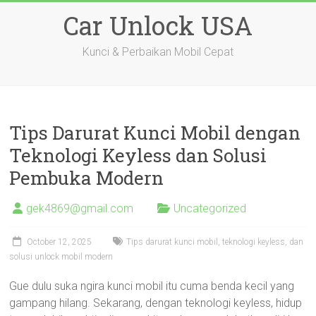
Skip
Car Unlock USA
to
content
Kunci & Perbaikan Mobil Cepat
Tips Darurat Kunci Mobil dengan
Teknologi Keyless dan Solusi
Pembuka Modern
gek4869@gmail.com
Uncategorized
October 12, 2025
Tips darurat kunci mobil, teknologi keyless, dan
solusi unlock mobil modern
Gue dulu suka ngira kunci mobil itu cuma benda kecil yang
gampang hilang. Sekarang, dengan teknologi keyless, hidup