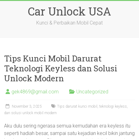
Skip
Car Unlock USA
to
content
Kunci & Perbaikan Mobil Cepat
Tips Kunci Mobil Darurat
Teknologi Keyless dan Solusi
Unlock Modern
gek4869@gmail.com
Uncategorized
November 3, 2025
Tips darurat kunci mobil, teknologi keyless,
dan solusi unlock mobil modern
Aku dulu sering ngerasa semua kemudahan era keyless itu
seperti hadiah besar, sampai satu kejadian kecil bikin jantung