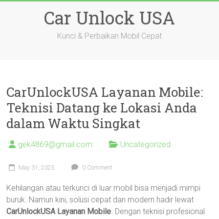
Skip
Car Unlock USA
to
content
Kunci & Perbaikan Mobil Cepat
CarUnlockUSA Layanan Mobile:
Teknisi Datang ke Lokasi Anda
dalam Waktu Singkat
gek4869@gmail.com
Uncategorized
May 31, 2025
0 Comment
Kehilangan atau terkunci di luar mobil bisa menjadi mimpi
buruk. Namun kini, solusi cepat dan modern hadir lewat
CarUnlockUSA Layanan Mobile
. Dengan teknisi profesional