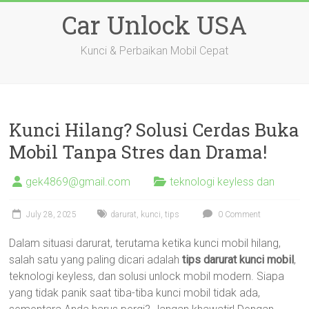
Skip
Car Unlock USA
to
content
Kunci & Perbaikan Mobil Cepat
Kunci Hilang? Solusi Cerdas Buka
Mobil Tanpa Stres dan Drama!
gek4869@gmail.com
teknologi keyless dan
July 28, 2025
darurat
,
kunci
,
tips
0 Comment
Dalam situasi darurat, terutama ketika kunci mobil hilang,
salah satu yang paling dicari adalah
tips darurat kunci mobil
,
teknologi keyless, dan solusi unlock mobil modern. Siapa
yang tidak panik saat tiba-tiba kunci mobil tidak ada,