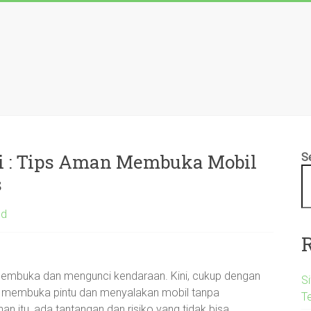
i : Tips Aman Membuka Mobil
S
s
ed
 membuka dan mengunci kendaraan. Kini, cukup dengan
S
 membuka pintu dan menyalakan mobil tanpa
T
an itu, ada tantangan dan risiko yang tidak bisa