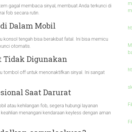
m
tem gagal membaca sinyal, membuat Anda terkunci di
m
i fob secara rutin.
 di Dalam Mobil
h
konsol tengah bisa berakibat fatal. Ini bisa memicu
M
kunci otomatis.
b
at Tidak Digunakan
h
u tombol off untuk menonaktifkan sinyal. Ini sangat
s
sional Saat Darurat
F
obil atau kehilangan fob, segera hubungi layanan
 keahlian menangani kendaraan keyless dengan aman
F