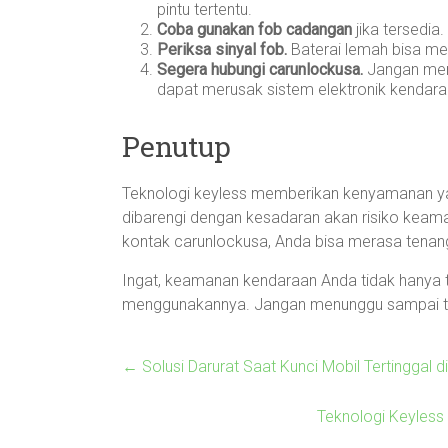
pintu tertentu.
Coba gunakan fob cadangan
jika tersedia.
Periksa sinyal fob.
Baterai lemah bisa me
Segera hubungi carunlockusa.
Jangan men
dapat merusak sistem elektronik kendara
Penutup
Teknologi keyless memberikan kenyamanan ya
dibarengi dengan kesadaran akan risiko keam
kontak carunlockusa, Anda bisa merasa tenang
Ingat, keamanan kendaraan Anda tidak hanya t
menggunakannya. Jangan menunggu sampai terj
←
Solusi Darurat Saat Kunci Mobil Tertinggal 
Teknologi Keyless