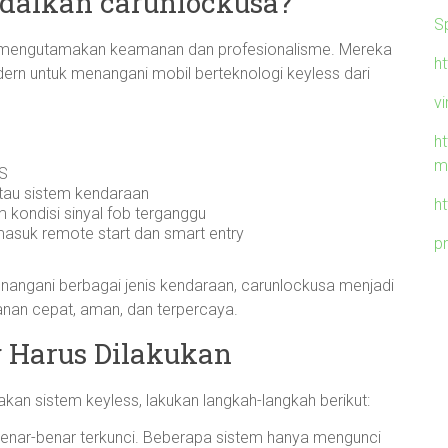
alkan carunlockusa?
S
ng mengutamakan keamanan dan profesionalisme. Mereka
h
odern untuk menangani mobil berteknologi keyless dari
v
h
m
AS
tau sistem kendaraan
h
ondisi sinyal fob terganggu
masuk remote start dan smart entry
p
ngani berbagai jenis kendaraan, carunlockusa menjadi
anan cepat, aman, dan terpercaya.
ng Harus Dilakukan
akan sistem keyless, lakukan langkah-langkah berikut:
enar-benar terkunci. Beberapa sistem hanya mengunci