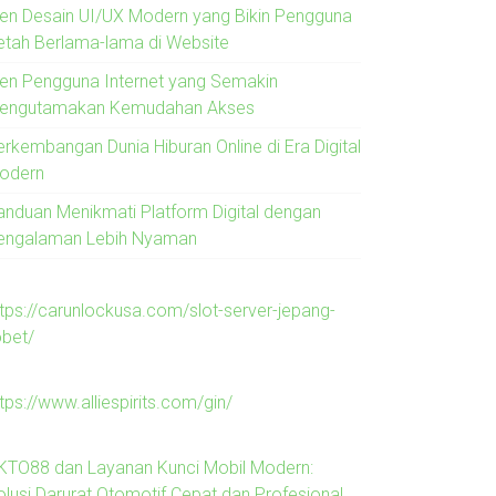
ren Desain UI/UX Modern yang Bikin Pengguna
etah Berlama-lama di Website
ren Pengguna Internet yang Semakin
engutamakan Kemudahan Akses
erkembangan Dunia Hiburan Online di Era Digital
odern
anduan Menikmati Platform Digital dengan
engalaman Lebih Nyaman
ttps://carunlockusa.com/slot-server-jepang-
obet/
tps://www.alliespirits.com/gin/
KTO88 dan Layanan Kunci Mobil Modern:
olusi Darurat Otomotif Cepat dan Profesional