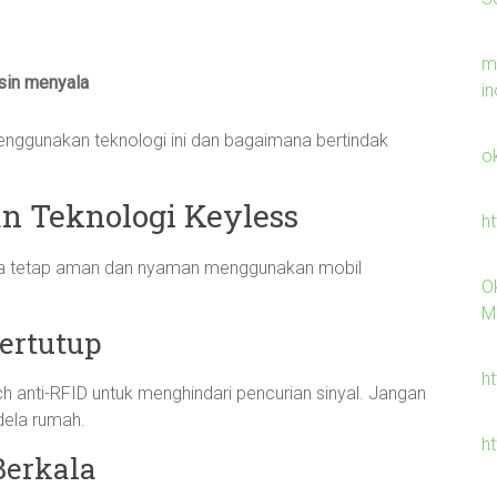
m
sin menyala
i
nggunakan teknologi ini dan bagaimana bertindak
o
 Teknologi Keyless
h
nda tetap aman dan nyaman menggunakan mobil
O
M
Tertutup
ht
ch anti-RFID untuk menghindari pencurian sinyal. Jangan
ndela rumah.
h
Berkala