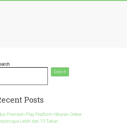
earch
Search
Recent Posts
itus Premium Play Platform Hiburan Online
erpercaya Lebih dari 10 Tahun