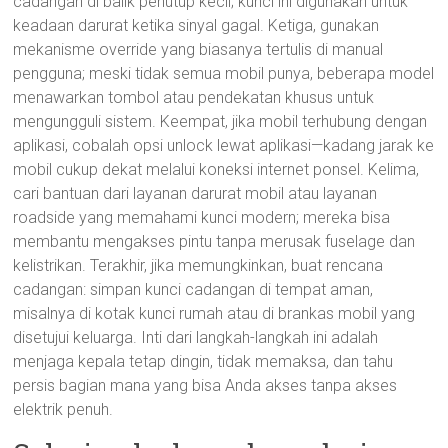
cadangan di balik penutup kecil; kunci ini digunakan untuk
keadaan darurat ketika sinyal gagal. Ketiga, gunakan
mekanisme override yang biasanya tertulis di manual
pengguna; meski tidak semua mobil punya, beberapa model
menawarkan tombol atau pendekatan khusus untuk
mengungguli sistem. Keempat, jika mobil terhubung dengan
aplikasi, cobalah opsi unlock lewat aplikasi—kadang jarak ke
mobil cukup dekat melalui koneksi internet ponsel. Kelima,
cari bantuan dari layanan darurat mobil atau layanan
roadside yang memahami kunci modern; mereka bisa
membantu mengakses pintu tanpa merusak fuselage dan
kelistrikan. Terakhir, jika memungkinkan, buat rencana
cadangan: simpan kunci cadangan di tempat aman,
misalnya di kotak kunci rumah atau di brankas mobil yang
disetujui keluarga. Inti dari langkah-langkah ini adalah
menjaga kepala tetap dingin, tidak memaksa, dan tahu
persis bagian mana yang bisa Anda akses tanpa akses
elektrik penuh.