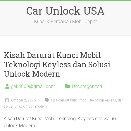
Skip
Car Unlock USA
to
content
Kunci & Perbaikan Mobil Cepat
Kisah Darurat Kunci Mobil
Teknologi Keyless dan Solusi
Unlock Modern
gek4869@gmail.com
Uncategorized
October 3, 2025
Tips darurat kunci mobil, teknologi keyless, dan
solusi unlock mobil modern
Kisah Darurat Kunci Mobil Teknologi Keyless dan Solusi
Unlock Modern