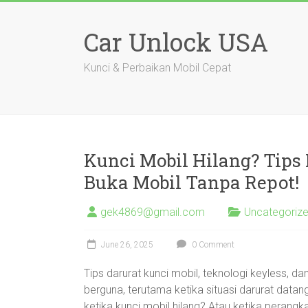
Skip
to
Car Unlock USA
content
Kunci & Perbaikan Mobil Cepat
Kunci Mobil Hilang? Tips
Buka Mobil Tanpa Repot!
gek4869@gmail.com
Uncategoriz
June 26, 2025
0 Comment
Tips darurat kunci mobil, teknologi keyless, da
berguna, terutama ketika situasi darurat data
ketika kunci mobil hilang? Atau ketika perangka