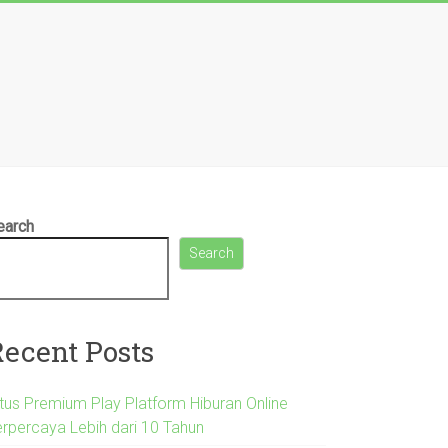
earch
Search
Recent Posts
itus Premium Play Platform Hiburan Online
erpercaya Lebih dari 10 Tahun