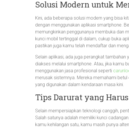
Solusi Modern untuk M
Kini, ada beberapa solusi modern yang bisa k
dengan menggunakan aplikasi smartphone. Berb
memungkinkan penggunanya membuka dan mengu
kunci mobil tertinggal di dalam, cukup buka ap
pastikan juga kamu telah mendaftar dan menga
Selain aplikasi, ada juga perangkat tambahan 
diakses melalui smartphone. Atau, jika kamu 
menggunakan jasa profesional seperti
carunlo
merusak sistemnya. Mereka memahami betul ca
yang digunakan dalam kendaraan masa kini.
Tips Darurat yang Harus
Selain mempersiapkan teknologi canggih, penti
Salah satunya adalah memiliki kunci cadangan.
kamu kehilangan satu, kamu masih punya altern