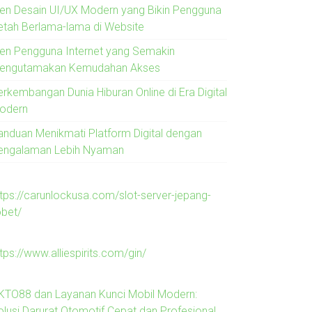
ren Desain UI/UX Modern yang Bikin Pengguna
etah Berlama-lama di Website
ren Pengguna Internet yang Semakin
engutamakan Kemudahan Akses
erkembangan Dunia Hiburan Online di Era Digital
odern
anduan Menikmati Platform Digital dengan
engalaman Lebih Nyaman
ttps://carunlockusa.com/slot-server-jepang-
obet/
tps://www.alliespirits.com/gin/
KTO88 dan Layanan Kunci Mobil Modern:
olusi Darurat Otomotif Cepat dan Profesional