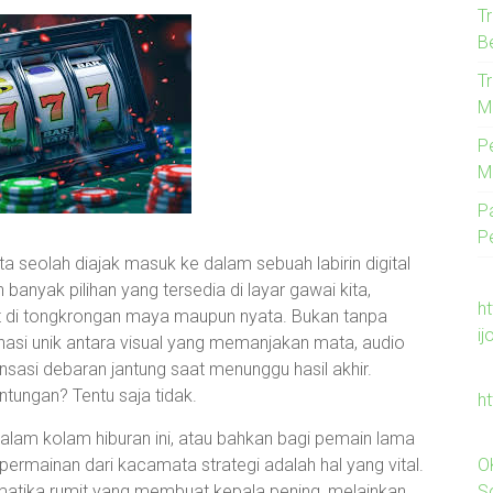
T
B
T
M
P
M
P
P
a seolah diajak masuk ke dalam sebuah labirin digital
banyak pilihan yang tersedia di layar gawai kita,
h
gat di tongkrongan maya maupun nyata. Bukan tanpa
ij
nasi unik antara visual yang memanjakan mata, audio
sasi debaran jantung saat menunggu hasil akhir.
ungan? Tentu saja tidak.
ht
lam kolam hiburan ini, atau bahkan bagi pemain lama
O
rmainan dari kacamata strategi adalah hal yang vital.
S
atika rumit yang membuat kepala pening, melainkan