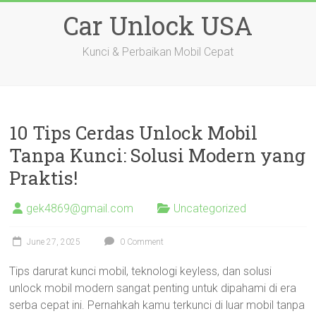
Skip
Car Unlock USA
to
content
Kunci & Perbaikan Mobil Cepat
10 Tips Cerdas Unlock Mobil
Tanpa Kunci: Solusi Modern yang
Praktis!
gek4869@gmail.com
Uncategorized
June 27, 2025
0 Comment
Tips darurat kunci mobil, teknologi keyless, dan solusi
unlock mobil modern sangat penting untuk dipahami di era
serba cepat ini. Pernahkah kamu terkunci di luar mobil tanpa