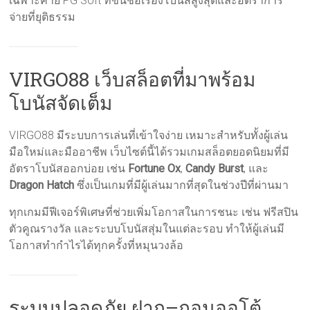
เฉพาะค่าย PG Soft ที่ขึ้นชื่อเรื่องโบนัสสูงสุดและอัตราการ
จ่ายที่ยุติธรรม
VIRGO88 เว็บสล็อตที่มาพร้อม
โบนัสจัดเต็ม
VIRGO88 มีระบบการเล่นที่เข้าใจง่าย เหมาะสำหรับทั้งผู้เล่น
มือใหม่และมืออาชีพ เว็บไซต์นี้ได้รวมเกมสล็อตยอดนิยมที่มี
อัตราโบนัสออกบ่อย เช่น
Fortune Ox
,
Candy Burst
, และ
Dragon Hatch
ซึ่งเป็นเกมที่มีผู้เล่นมากที่สุดในช่วงปีที่ผ่านมา
ทุกเกมมีฟีเจอร์พิเศษที่ช่วยเพิ่มโอกาสในการชนะ เช่น ฟรีสปิน
ตัวคูณรางวัล และระบบโบนัสสุ่มในแต่ละรอบ ทำให้ผู้เล่นมี
โอกาสทำกำไรได้ทุกครั้งที่หมุนวงล้อ
ระบบปลอดภัย ฝาก–ถอนออโต้