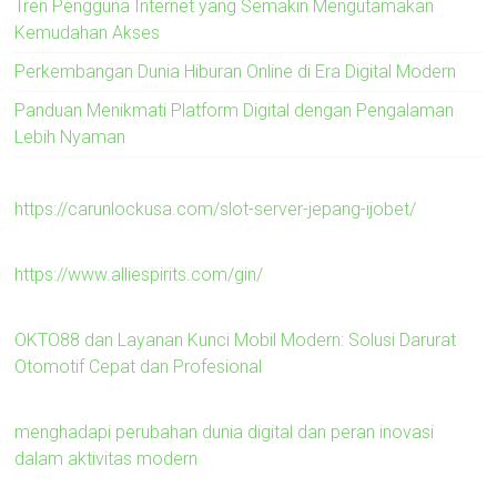
Tren Pengguna Internet yang Semakin Mengutamakan
Kemudahan Akses
Perkembangan Dunia Hiburan Online di Era Digital Modern
Panduan Menikmati Platform Digital dengan Pengalaman
Lebih Nyaman
https://carunlockusa.com/slot-server-jepang-ijobet/
https://www.alliespirits.com/gin/
OKTO88 dan Layanan Kunci Mobil Modern: Solusi Darurat
Otomotif Cepat dan Profesional
menghadapi perubahan dunia digital dan peran inovasi
dalam aktivitas modern