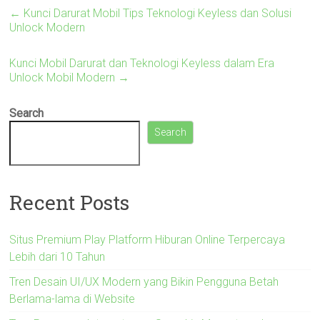
←
Kunci Darurat Mobil Tips Teknologi Keyless dan Solusi
Unlock Modern
Kunci Mobil Darurat dan Teknologi Keyless dalam Era
Unlock Mobil Modern
→
Search
Search
Recent Posts
Situs Premium Play Platform Hiburan Online Terpercaya
Lebih dari 10 Tahun
Tren Desain UI/UX Modern yang Bikin Pengguna Betah
Berlama-lama di Website