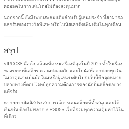
ต่อยอดในการเล่นโดยไม่ต้องลงทุนมาก
นอกจากนี้ ยังมีระบบสะสมแต้มสำหรับผู้เล่นประจำ ที่สามารถ
แลกรับของรางวัลพิเศษ หรือโบนัสเครดิตเพิ่มเติมในทุกเดือน
สรุป
VIRGO88 คือเว็บสล็อตที่ครบเครื่องที่สุดในปี 2025 ทั้งในเรื่อง
ของระบบที่เสถียร ความปลอดภัย และโบนัสที่ออกบ่อยทุกวัน
ไม่ว่าคุณจะเป็นมือใหม่หรือผู้เล่นระดับโปร เว็บนี้คือจุดหมาย
ปลายทางที่ตอบโจทย์ทุกความต้องการของนักปั่นสล็อตอย่าง
แท้จริง
หากอยากสัมผัสประสบการณ์การเล่นสล็อตที่ทั้งสนุกและได้
เงินจริง ต้องไม่พลาด VIRGO88 เว็บที่รวมทุกความคุ้มค่าไว้ใน
ที่เดียว