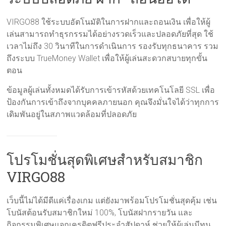
VIRGO88 ใช้ระบบอัตโนมัติในการฝากและถอนเงิน เพื่อให้ผู้
เล่นสามารถทำธุรกรรมได้อย่างรวดเร็วและปลอดภัยที่สุด ใช้
เวลาไม่ถึง 30 วินาทีในการดำเนินการ รองรับทุกธนาคาร รวม
ถึงระบบ TrueMoney Wallet เพื่อให้ผู้เล่นสะดวกสบายทุกขั้น
ตอน
ข้อมูลผู้เล่นทั้งหมดได้รับการเข้ารหัสด้วยเทคโนโลยี SSL เพื่อ
ป้องกันการเข้าถึงจากบุคคลภายนอก คุณจึงมั่นใจได้ว่าทุกการ
เดิมพันอยู่ในสภาพแวดล้อมที่ปลอดภัย
โปรโมชั่นสุดพิเศษสำหรับสมาชิก
VIRGO88
เว็บนี้ไม่ได้มีดีแค่เรื่องเกม แต่ยังมาพร้อมโปรโมชั่นสุดคุ้ม เช่น
โบนัสต้อนรับสมาชิกใหม่ 100%, โบนัสฝากรายวัน และ
กิจกรรมพิเศษแจกเครดิตฟรีประจำสัปดาห์ ช่วยให้ผู้เล่นมีทุน