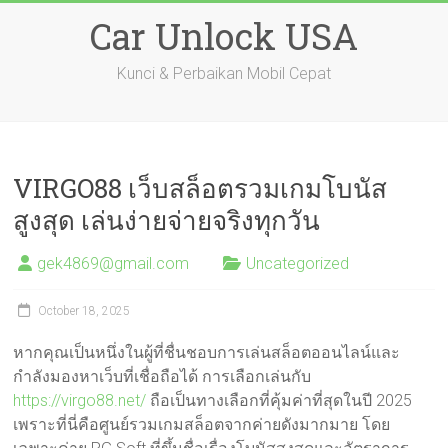
Skip
Car Unlock USA
to
content
Kunci & Perbaikan Mobil Cepat
VIRGO88 เว็บสล็อตรวมเกมโบนัส
สูงสุด เล่นง่ายจ่ายจริงทุกวัน
gek4869@gmail.com
Uncategorized
October 18, 2025
หากคุณเป็นหนึ่งในผู้ที่ชื่นชอบการเล่นสล็อตออนไลน์และ
กำลังมองหาเว็บที่เชื่อถือได้ การเลือกเล่นกับ
https://virgo88.net/
ถือเป็นทางเลือกที่คุ้มค่าที่สุดในปี 2025
เพราะที่นี่คือศูนย์รวมเกมสล็อตจากค่ายดังมากมาย โดย